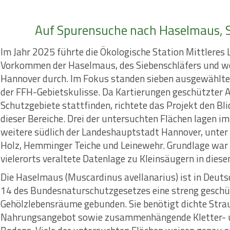
Auf Spurensuche nach Haselmaus, S
Im Jahr 2025 führte die Ökologische Station Mittlere
Vorkommen der Haselmaus, des Siebenschläfers und wei
Hannover durch. Im Fokus standen sieben ausgewählt
der FFH-Gebietskulisse. Da Kartierungen geschützter A
Schutzgebiete stattfinden, richtete das Projekt den B
dieser Bereiche. Drei der untersuchten Flächen lagen im 
weitere südlich der Landeshauptstadt Hannover, unter 
Holz, Hemminger Teiche und Leinewehr. Grundlage war 
vielerorts veraltete Datenlage zu Kleinsäugern in diese
Die Haselmaus (Muscardinus avellanarius) ist in Deuts
14 des Bundesnaturschutzgesetzes eine streng geschüt
Gehölzlebensräume gebunden. Sie benötigt dichte Strau
Nahrungsangebot sowie zusammenhängende Kletter- u