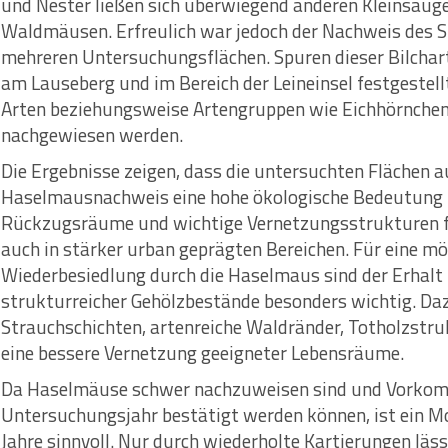
und Nester ließen sich überwiegend anderen Kleinsäug
Waldmäusen. Erfreulich war jedoch der Nachweis des Sie
mehreren Untersuchungsflächen. Spuren dieser Bilchar
am Lauseberg und im Bereich der Leineinsel festgestel
Arten beziehungsweise Artengruppen wie Eichhörnche
nachgewiesen werden.
Die Ergebnisse zeigen, dass die untersuchten Flächen 
Haselmausnachweis eine hohe ökologische Bedeutung be
Rückzugsräume und wichtige Vernetzungsstrukturen f
auch in stärker urban geprägten Bereichen. Für eine m
Wiederbesiedlung durch die Haselmaus sind der Erhalt 
strukturreicher Gehölzbestände besonders wichtig. Da
Strauchschichten, artenreiche Waldränder, Totholzstr
eine bessere Vernetzung geeigneter Lebensräume.
Da Haselmäuse schwer nachzuweisen sind und Vorkom
Untersuchungsjahr bestätigt werden können, ist ein M
Jahre sinnvoll. Nur durch wiederholte Kartierungen lässt