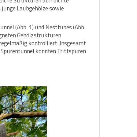
olche Strukturen auf: dichte
, junge Laubgehölze sowie
unnel (Abb. 1) und Nesttubes (Abb.
igneten Gehölzstrukturen
 regelmäßig kontrolliert. Insgesamt
 Spurentunnel konnten Trittspuren